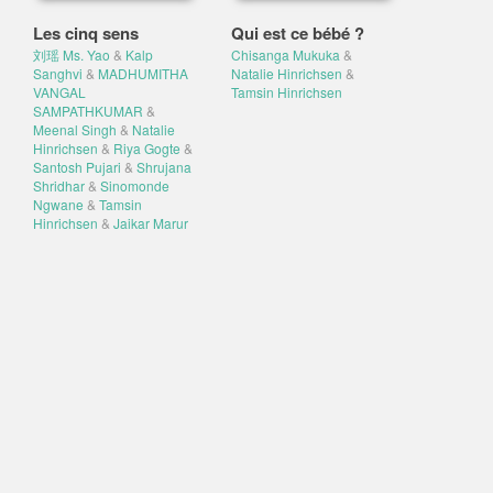
Les cinq sens
Qui est ce bébé ?
刘瑶 Ms. Yao
&
Kalp
Chisanga Mukuka
&
Sanghvi
&
MADHUMITHA
Natalie Hinrichsen
&
VANGAL
Tamsin Hinrichsen
SAMPATHKUMAR
&
Meenal Singh
&
Natalie
Hinrichsen
&
Riya Gogte
&
Santosh Pujari
&
Shrujana
Shridhar
&
Sinomonde
Ngwane
&
Tamsin
Hinrichsen
&
Jaikar Marur