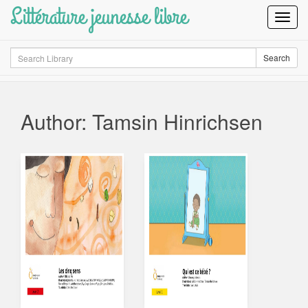
Littérature jeunesse libre
Toggl
Navig
Search
Search
Author: Tamsin Hinrichsen