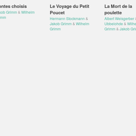
ntes choisis
Le Voyage du Petit
La Mort de la
Poucet
poulette
kob Grimm
&
Wilhelm
imm
Hermann Stockmann
&
Albert Weisgerber
Jakob Grimm
&
Wilhelm
Ubbelohde
&
Wilh
Grimm
Grimm
&
Jakob Gr