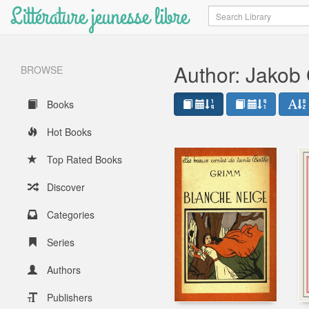
Littérature jeunesse libre
Search
Author: Jakob
BROWSE
Books
Hot Books
Top Rated Books
Discover
Categories
Series
Authors
Publishers