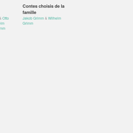
Contes choisis de la
famille
&
Otto
Jakob Grimm
&
Wilhelm
elm
Grimm
imm