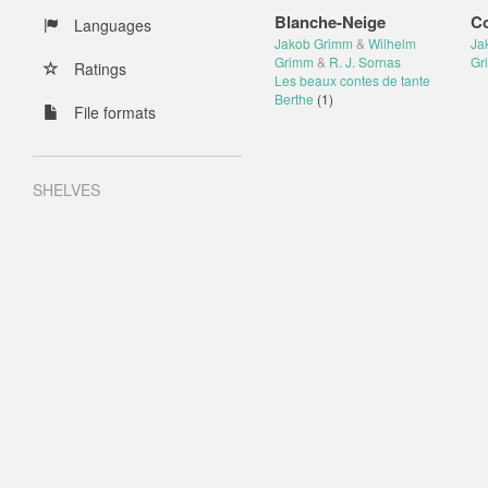
Blanche-Neige
Co
Languages
Jakob Grimm
&
Wilhelm
Ja
Grimm
&
R. J. Sornas
Gr
Ratings
Les beaux contes de tante
Berthe
(1)
File formats
SHELVES