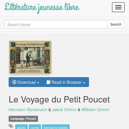
Littérature jeunesse libre
Toggl
Navig
Search
Search
Download
Read in Browser
Le Voyage du Petit Poucet
Hermann Stockmann
&
Jakob Grimm
&
Wilhelm Grimm
Language: French
audio
conte
domaine public