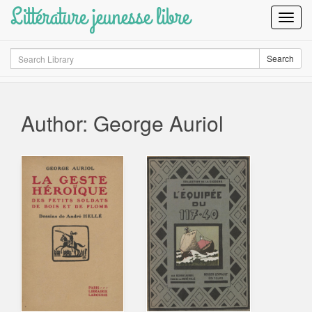
Littérature jeunesse libre
Toggl
Navig
Search
Search
Author: George Auriol