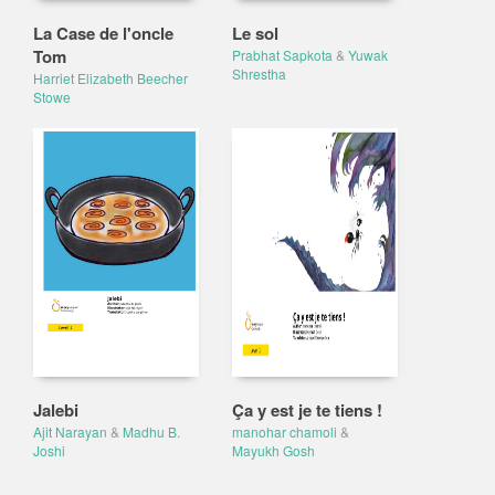
La Case de l'oncle
Le sol
Tom
Prabhat Sapkota
&
Yuwak
Shrestha
Harriet Elizabeth Beecher
Stowe
Jalebi
Ça y est je te tiens !
Ajit Narayan
&
Madhu B.
manohar chamoli
&
Joshi
Mayukh Gosh