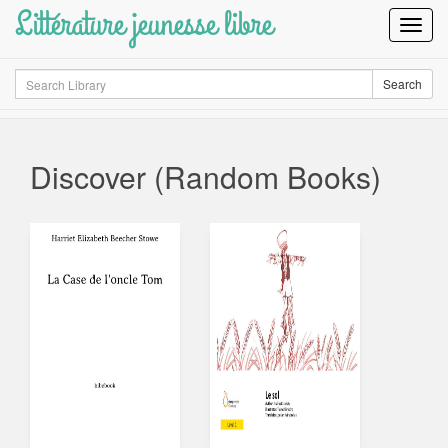
Littérature jeunesse libre
Toggl
Navig
Search
Search
Discover (Random Books)