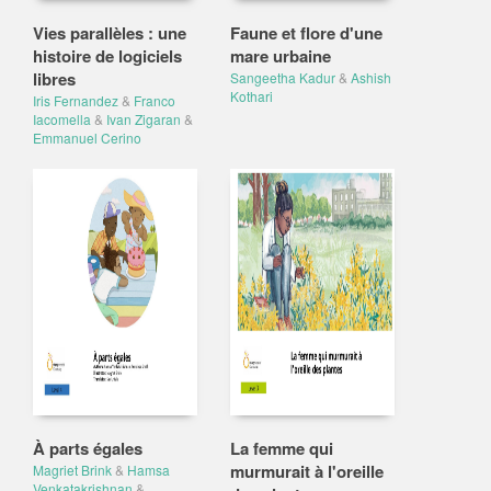
Vies parallèles : une
Faune et flore d'une
histoire de logiciels
mare urbaine
libres
Sangeetha Kadur
&
Ashish
Kothari
Iris Fernandez
&
Franco
Iacomella
&
Ivan Zigaran
&
Emmanuel Cerino
À parts égales
La femme qui
murmurait à l'oreille
Magriet Brink
&
Hamsa
Venkatakrishnan
&