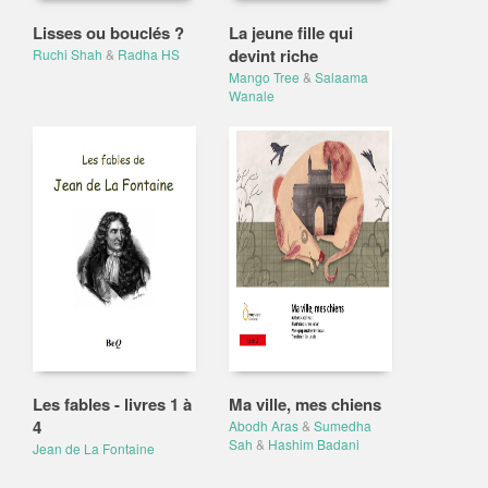
Lisses ou bouclés ?
La jeune fille qui
devint riche
Ruchi Shah
&
Radha HS
Mango Tree
&
Salaama
Wanale
Les fables - livres 1 à
Ma ville, mes chiens
4
Abodh Aras
&
Sumedha
Sah
&
Hashim Badani
Jean de La Fontaine