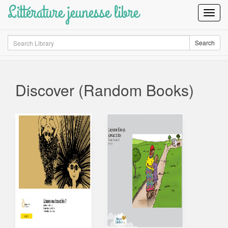
Littérature jeunesse libre
Toggl
Navig
Search
Search
Discover (Random Books)