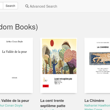
Search
Advanced Search
ndom Books)
 Vallée de la peur
La cent trente
La Chimère
septième patte
thur Conan Doyle
Nathaniel Hawthor
Walter Crane