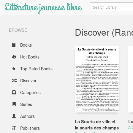
Littérature jeunesse libre
Search
Discover (Ra
BROWSE
Books
Hot Books
Top Rated Books
Discover
Categories
Series
Authors
La Souris de ville et
La
la souris des champs
Ar
Publishers