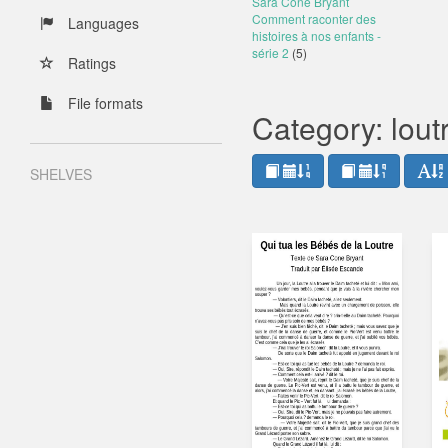
Sara Cone Bryant
Comment raconter des
Languages
histoires à nos enfants -
série 2
(5)
Ratings
File formats
Category: lout
SHELVES