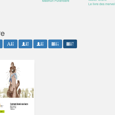
Madhuri Purandare
Le livre des mervei
re