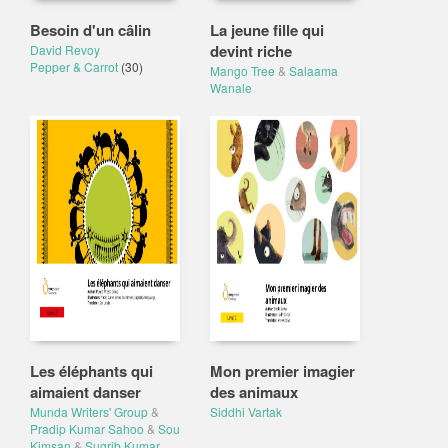
Besoin d'un câlin
La jeune fille qui
devint riche
David Revoy
Pepper & Carrot
(30)
Mango Tree
&
Salaama
Wanale
Les éléphants qui
Mon premier imagier
aimaient danser
des animaux
Munda Writers' Group
&
Siddhi Vartak
Pradip Kumar Sahoo
&
Sou
Kimsan
&
Sugrib Kumar