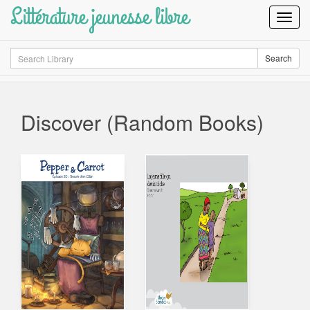
Littérature jeunesse libre
Toggl
Navig
Search
Search
Discover (Random Books)