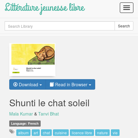
Littérature jeunesse libre
Toggl
Navig
Search
Search
Download
Read in Browser
Shunti le chat soleil
Mala Kumar
&
Tanvi Bhat
Language: French
album
art
chat
cuisine
licence libre
nature
vie