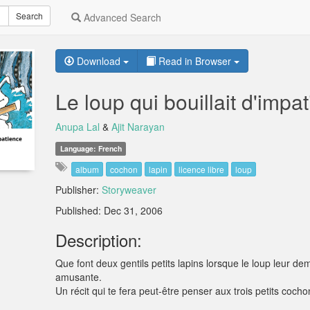
Search
Advanced Search
Download
Read in Browser
Le loup qui bouillait d'impa
Anupa Lal
&
Ajit Narayan
Language: French
album
cochon
lapin
licence libre
loup
Publisher:
Storyweaver
Published: Dec 31, 2006
Description:
Que font deux gentils petits lapins lorsque le loup leur de
amusante.
Un récit qui te fera peut-être penser aux trois petits cocho