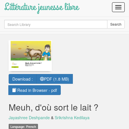
Littérature jeunesse libre
Toggl
Navig
Search
Search
Download :
PDF (1.8 MB)
Read in Browser - pdf
Meuh, d'où sort le lait ?
Jayashree Deshpande
&
Srikrishna Kedilaya
Language: French