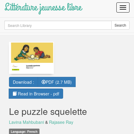
Littérature jeunesse libre
Toggl
Navig
Search
Search
Download :
PDF (2.7 MB)
Read in Browser - pdf
Le puzzle squelette
Lavina Mahbubani
&
Rajasee Ray
Language: French