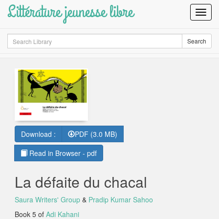
Littérature jeunesse libre
Toggl
Navig
Search
Search
Download :
PDF (3.0 MB)
Read in Browser - pdf
La défaite du chacal
Saura Writers' Group
&
Pradip Kumar Sahoo
Book 5 of
Adi Kahani