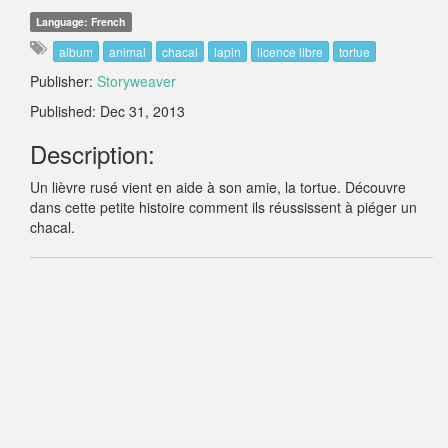
Language: French
album
animal
chacal
lapin
licence libre
tortue
Publisher:
Storyweaver
Published: Dec 31, 2013
Description:
Un lièvre rusé vient en aide à son amie, la tortue. Découvre
dans cette petite histoire comment ils réussissent à piéger un
chacal.