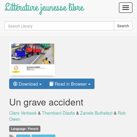
Littérature jeunesse libre
Toggl
Navig
Search
Search
Download
Read in Browser
Un grave accident
Clare Verbeek
&
Thembani Dladla
&
Zanele Buthelezi
&
Rob
Owen
Language: French