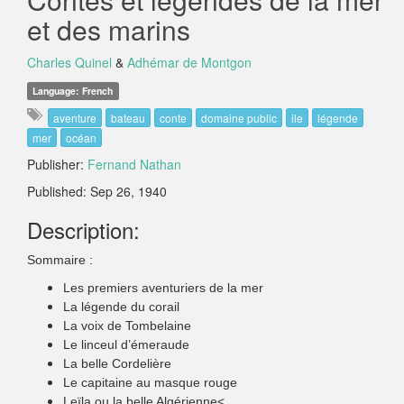
et des marins
Charles Quinel
&
Adhémar de Montgon
Language: French
aventure
bateau
conte
domaine public
ile
légende
mer
océan
Publisher:
Fernand Nathan
Published: Sep 26, 1940
Description:
Sommaire :
Les premiers aventuriers de la mer
La légende du corail
La voix de Tombelaine
Le linceul d’émeraude
La belle Cordelière
Le capitaine au masque rouge
Leïla ou la belle Algérienne<