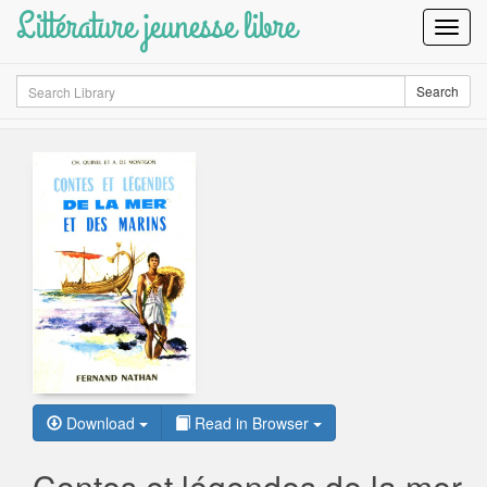
Littérature jeunesse libre
Toggl
Navig
Search
Search
Download
Read in Browser
Contes et légendes de la mer