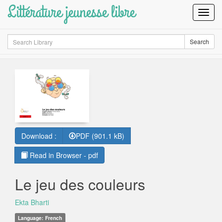
Littérature jeunesse libre
Toggl
Navig
Search
Search
Download :
PDF (901.1 kB)
Read in Browser - pdf
Le jeu des couleurs
Ekta Bharti
Language: French