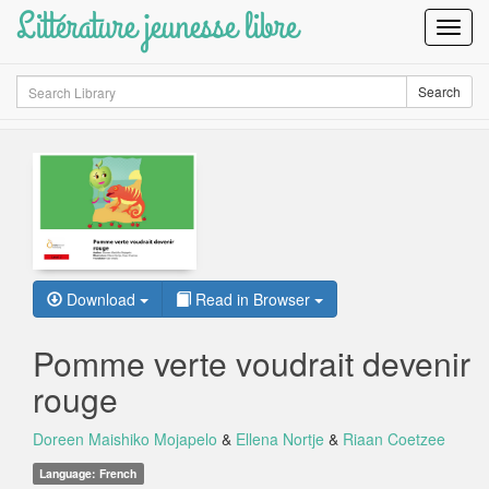
Littérature jeunesse libre
Toggl
Navig
Search
Search
Download
Read in Browser
Pomme verte voudrait devenir
rouge
Doreen Maishiko Mojapelo
&
Ellena Nortje
&
Riaan Coetzee
Language: French