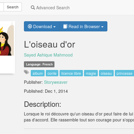
Search
Advanced Search
Download
Read in Browser
L'oiseau d'or
Sayed Ashique Mahmood
Language: French
album
conte
licence libre
magie
oiseau
princesse
Publisher:
Storyweaver
Published: Dec 1, 2014
Description:
Lorsque le roi découvre qu'un oiseau d'or peut faire de lui l
pas d'accord. Elle rassemble tout son courage pour s'oppo