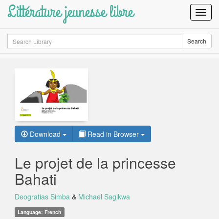
Littérature jeunesse libre
Toggl
Navig
Search
Search
Download
Read in Browser
Le projet de la princesse
Bahati
Deogratias Simba
&
Michael Sagikwa
Language: French