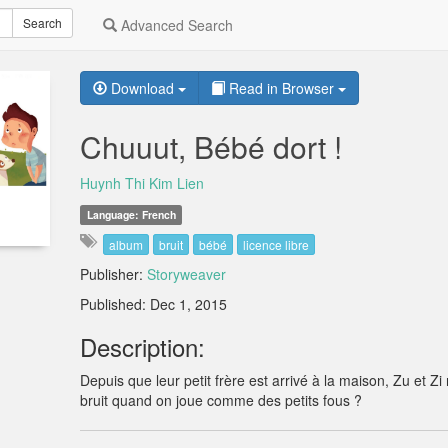
Search
Advanced Search
Download
Read in Browser
Chuuut, Bébé dort !
Huynh Thi Kim Lien
Language: French
album
bruit
bébé
licence libre
Publisher:
Storyweaver
Published: Dec 1, 2015
Description:
Depuis que leur petit frère est arrivé à la maison, Zu et Zi
bruit quand on joue comme des petits fous ?