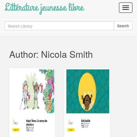
Littérature jeunesse libre
Toggl
Navig
Search
Search
Author: Nicola Smith