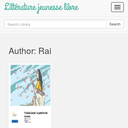
Littérature jeunesse libre
Toggl
Navig
Search
Search
Author: Rai