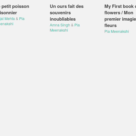
 petit poisson
Un ours fait des
My First book 
isonnier
souvenirs
flowers / Mon
inoubliables
premier imagie
jal Mehta
&
Pia
enakshi
fleurs
Amna Singh
&
Pia
Meenakshi
Pia Meenakshi