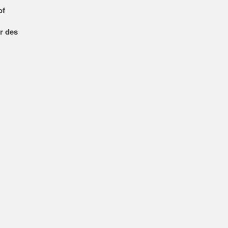
of
r des