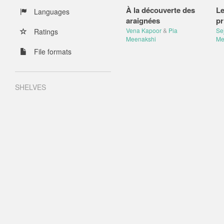
À la découverte des
Le
Languages
araignées
pr
Vena Kapoor
&
Pia
Se
Ratings
Meenakshi
Me
File formats
SHELVES