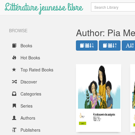
Littérature jeunesse libre
Search
Author: Pia M
BROWSE
Books
Hot Books
Top Rated Books
Discover
Categories
Series
Authors
Publishers