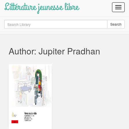
Littérature jeunesse libre
Toggl
Navig
Search
Search
Author: Jupiter Pradhan