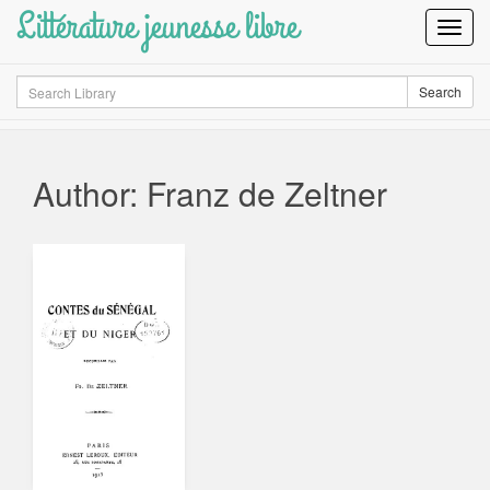
Littérature jeunesse libre
Toggl
Navig
Search
Search
Author: Franz de Zeltner