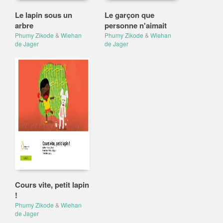
Le lapin sous un
Le garçon que
arbre
personne n'aimait
Phumy Zikode
&
Wiehan
Phumy Zikode
&
Wiehan
de Jager
de Jager
Cours vite, petit lapin
!
Phumy Zikode
&
Wiehan
de Jager