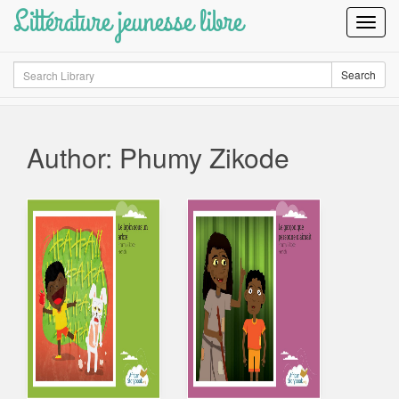
Littérature jeunesse libre
Toggl
Navig
Search
Search
Author: Phumy Zikode