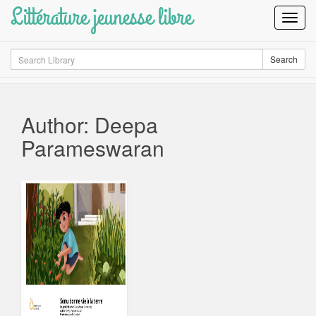
Littérature jeunesse libre
Toggl
Navig
Search
Search
Author: Deepa
Parameswaran