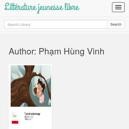
Littérature jeunesse libre
Toggl
Navig
Search
Search
Author: Phạm Hùng Vinh