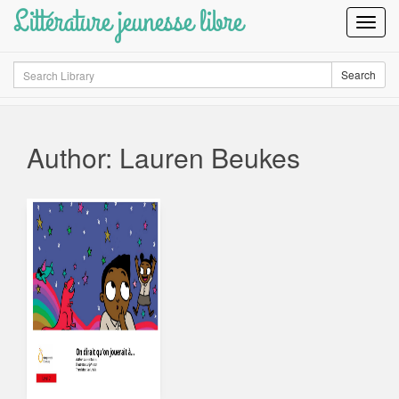
Littérature jeunesse libre
Toggl
Navig
Search
Search
Author: Lauren Beukes