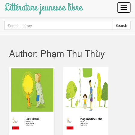
Littérature jeunesse libre
Toggl
Navig
Search
Search
Author: Phạm Thu Thùy