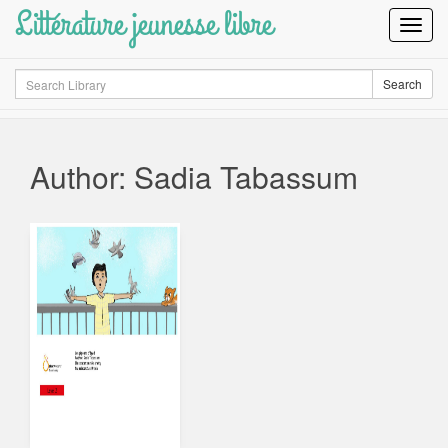
Littérature jeunesse libre
Toggl
Navig
Search
Search
Author: Sadia Tabassum