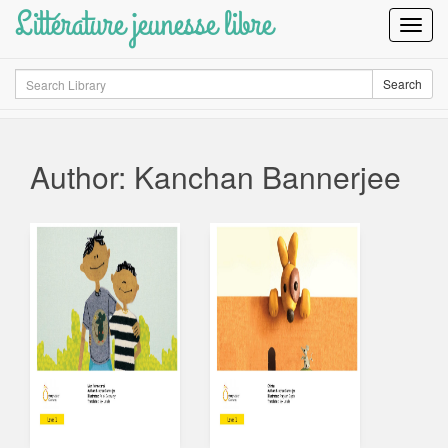
Littérature jeunesse libre
Toggl
Navig
Search
Search
Author: Kanchan Bannerjee