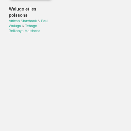
Walugo et les
poissons
African Storybook
&
Paul
Walugo
&
Tebogo
Boikanyo Matshana