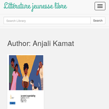
Littérature jeunesse libre
Toggl
Navig
Search
Search
Author: Anjali Kamat