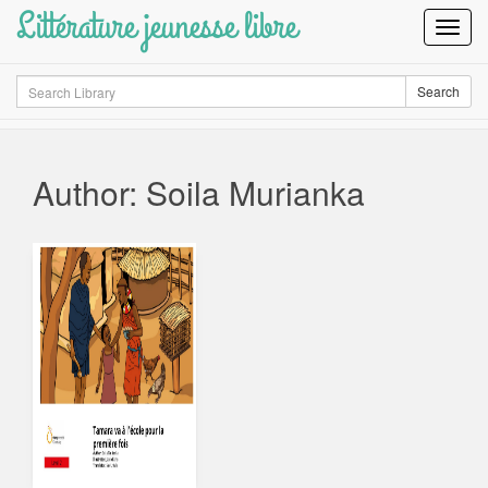
Littérature jeunesse libre
Toggl
Navig
Search
Search
Author: Soila Murianka