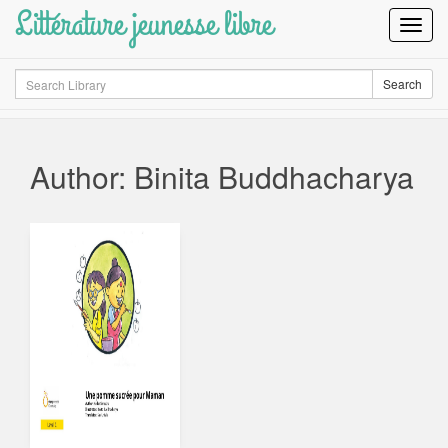
Littérature jeunesse libre
Toggl
Navig
Search
Search
Author: Binita Buddhacharya