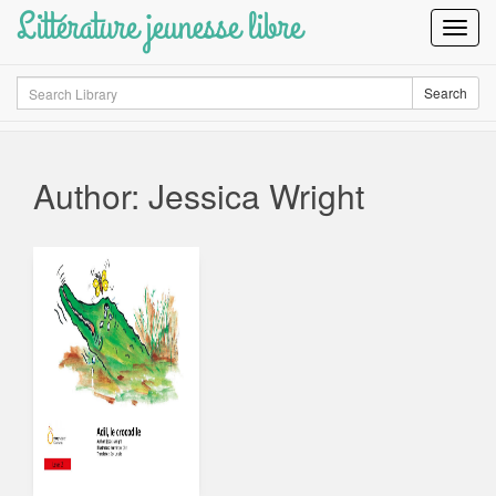
Littérature jeunesse libre
Toggl
Navig
Search
Search
Author: Jessica Wright