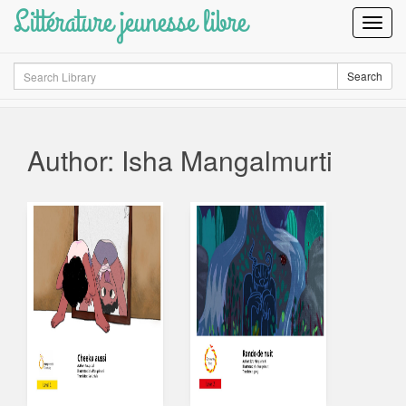
Littérature jeunesse libre
Toggl
Navig
Search
Search
Author: Isha Mangalmurti