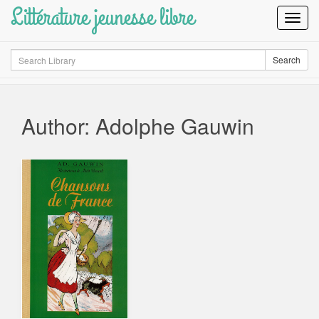
Littérature jeunesse libre
Toggl
Navig
Search
Search
Author: Adolphe Gauwin