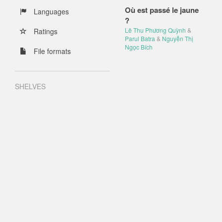
Où est passé le jaune
Languages
?
Lê Thu Phương Quỳnh
&
Ratings
Parul Batra
&
Nguyễn Thị
Ngọc Bích
File formats
SHELVES