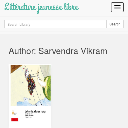
Littérature jeunesse libre
Toggl
Navig
Search
Search
Author: Sarvendra Vikram