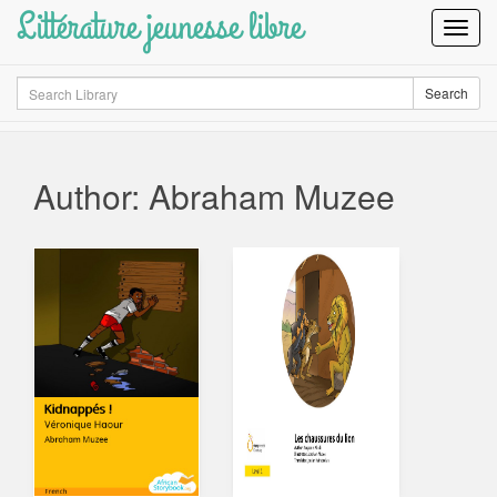
Littérature jeunesse libre
Toggl
Navig
Search
Search
Author: Abraham Muzee