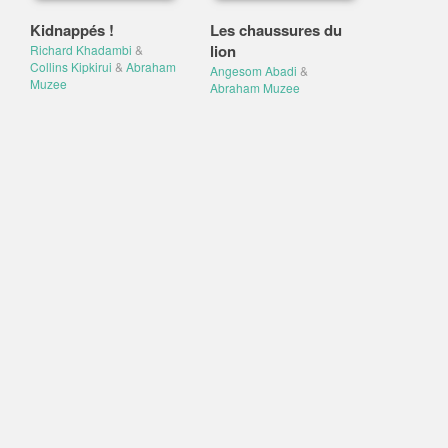
Kidnappés !
Les chaussures du
lion
Richard Khadambi
&
Collins Kipkirui
&
Abraham
Angesom Abadi
&
Muzee
Abraham Muzee