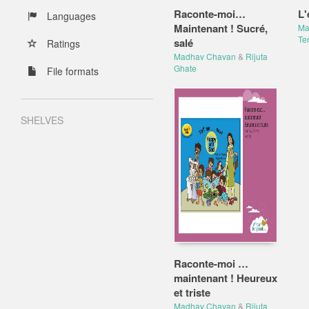
Raconte-moi…
L'
Languages
Maintenant ! Sucré,
Ma
Te
salé
Ratings
Madhav Chavan
&
Rijuta
Ghate
File formats
SHELVES
Raconte-moi …
maintenant ! Heureux
et triste
Madhav Chavan
&
Rijuta