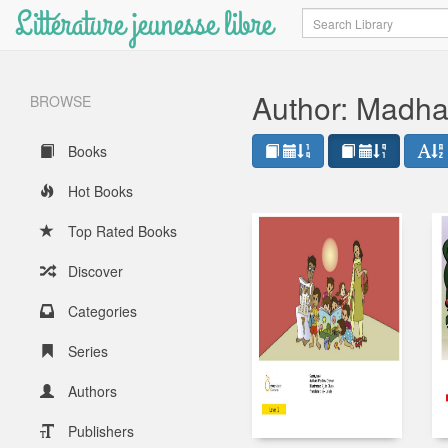
Littérature jeunesse libre
Search
Author: Madh
BROWSE
Books
Hot Books
Top Rated Books
Discover
Categories
Series
Authors
Publishers