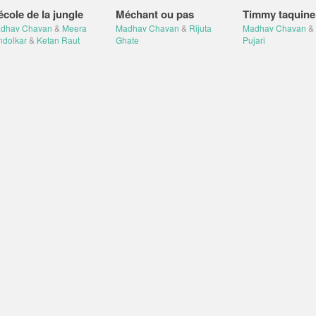
école de la jungle
Méchant ou pas
Timmy taquine
dhav Chavan
&
Meera
Madhav Chavan
&
Rijuta
Madhav Chavan
&
ndolkar
&
Ketan Raut
Ghate
Pujari