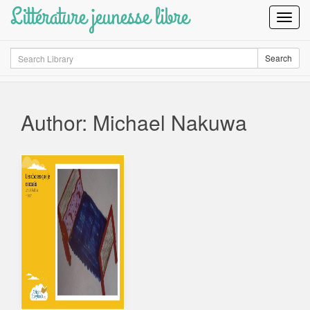
Littérature jeunesse libre
Toggl
Navig
Search
Search
Author: Michael Nakuwa