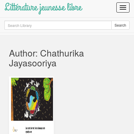
Littérature jeunesse libre
Toggl
Navig
Search
Search
Author: Chathurika
Jayasooriya