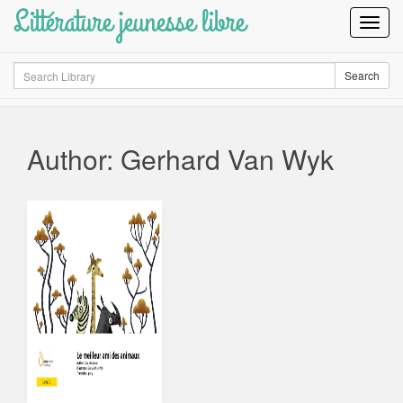
Littérature jeunesse libre
Toggl
Navig
Search
Search
Author: Gerhard Van Wyk