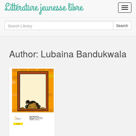
Littérature jeunesse libre
Toggl
Navig
Search
Search
Author: Lubaina Bandukwala