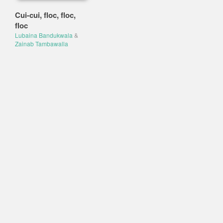
Cui-cui, floc, floc,
floc
Lubaina Bandukwala
&
Zainab Tambawalla