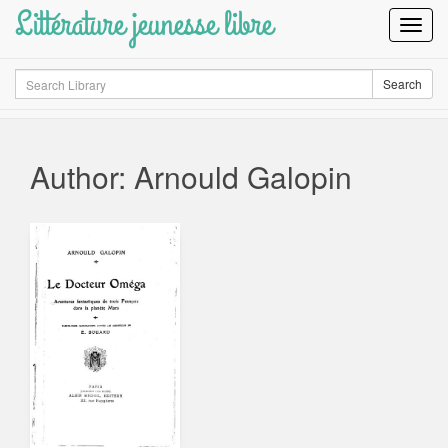
Littérature jeunesse libre
Toggl
Navig
Search
Search
Author: Arnould Galopin