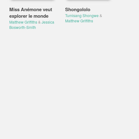
Miss Anémone veut
Shongololo
explorer le monde
Tumisang Shongwe
&
Matthew Griffiths
Matthew Griffiths
&
Jessica
Bosworth-Smith