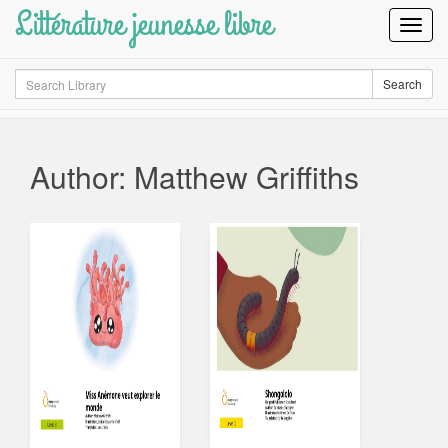
Littérature jeunesse libre
Toggl
Navig
Search
Search
Author: Matthew Griffiths